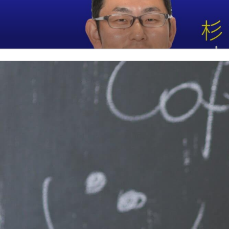
コ
ン
テ
杉本かずや後
政治を身近に 役立つものへ
ン
ツ
へ
ス
キ
ッ
プ